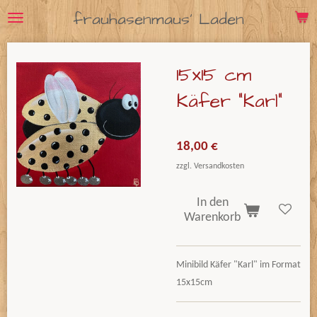
frauhasenmaus' Laden
Zum
Hauptinhalt
springen
15x15 cm
Käfer "Karl"
18,00 €
zzgl. Versandkosten
In den
Warenkorb
Minibild Käfer "Karl" im Format
15x15cm