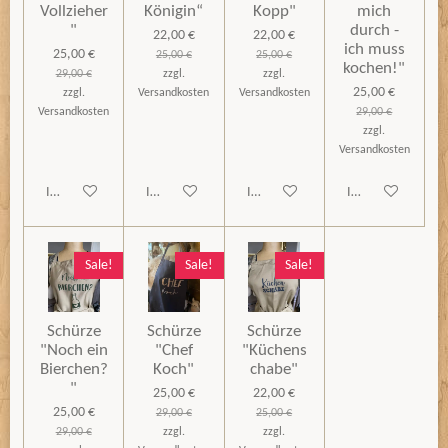
Vollzieher
Königin“
Kopp"
mich
"
durch -
22,00 €
22,00 €
ich muss
25,00 €
25,00 €
25,00 €
kochen!"
29,00 €
zzgl.
zzgl.
25,00 €
zzgl.
Versandkosten
Versandkosten
Versandkosten
29,00 €
zzgl.
Versandkosten
In den Warenkorb
In den Warenkorb
In den Warenkorb
In den Warenkorb
Sale!
Sale!
Sale!
Schürze
Schürze
Schürze
"Noch ein
"Chef
"Küchens
Bierchen?
Koch"
chabe"
"
25,00 €
22,00 €
25,00 €
29,00 €
25,00 €
29,00 €
zzgl.
zzgl.