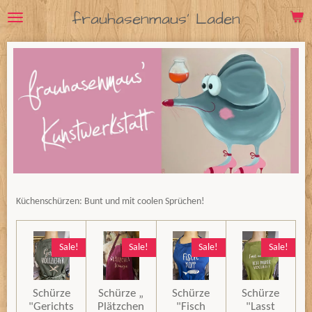
frauhasenmaus' Laden
Zum
Hauptinhalt
springen
Küchenschürzen: Bunt und mit coolen Sprüchen!
Sale!
Sale!
Sale!
Sale!
Schürze
Schürze „
Schürze
Schürze
"Gerichts
Plätzchen
"Fisch
"Lasst