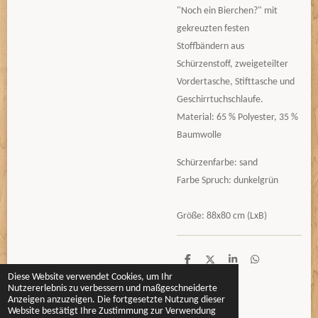
"Noch ein Bierchen?" mit
gekreuzten festen
Stoffbändern aus
Schürzenstoff, zweigeteilter
Vordertasche, Stifttasche und
Geschirrtuchschlaufe.
Material: 65 % Polyester, 35 %
Baumwolle
Schürzenfarbe: sand
Farbe Spruch: dunkelgrün
Größe: 88x80 cm (LxB)
T
T
T
T
e
e
e
e
Diese Website verwendet Cookies, um Ihr
i
i
i
i
Nutzererlebnis zu verbessern und maßgeschneiderte
l
l
l
l
Anzeigen anzuzeigen. Die fortgesetzte Nutzung dieser
e
e
e
e
Website bestätigt Ihre Zustimmung zur Verwendung
n
n
n
n