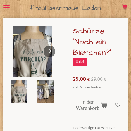
frauhasenmaus' Laden
Zum
Hauptinhalt
springen
Schürze
"Noch ein
Bierchen?"
Sale!
25,00 €
29,00 €
zzgl. Versandkosten
In den
Warenkorb
Hochwertige Latzschürze