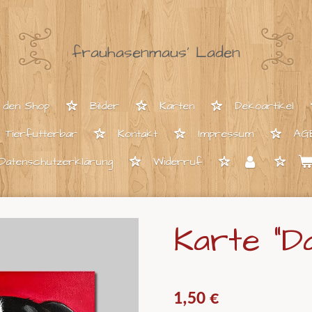
frauhasenmaus' Laden
 den Shop
Bilder
Karten
Dekoartikel
Tierfutterbar
Kontakt
Impressum
AGB
Datenschutzerklärung
Widerruf
Karte "Da
1,50 €