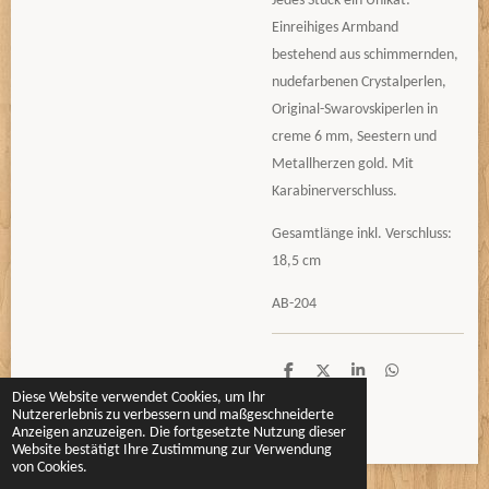
Jedes Stück ein Unikat:
Einreihiges Armband
bestehend aus schimmernden,
nudefarbenen Crystalperlen,
Original-Swarovskiperlen in
creme 6 mm, Seestern und
Metallherzen gold. Mit
Karabinerverschluss.
Gesamtlänge inkl. Verschluss:
18,5 cm
AB-204
T
T
T
T
e
e
e
e
Diese Website verwendet Cookies, um Ihr
i
i
i
i
Nutzererlebnis zu verbessern und maßgeschneiderte
l
l
l
l
Anzeigen anzuzeigen. Die fortgesetzte Nutzung dieser
e
e
e
e
Website bestätigt Ihre Zustimmung zur Verwendung
n
n
n
n
von Cookies.