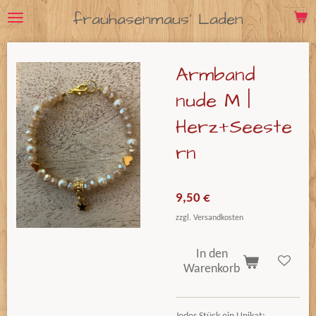
frauhasenmaus' Laden
Zum
Hauptinhalt
springen
Armband
nude M |
Herz+Seeste
rn
9,50 €
zzgl. Versandkosten
In den
Warenkorb