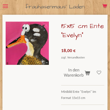
frauhasenmaus' Laden
Zum
Hauptinhalt
springen
15x15 cm Ente
"Evelyn"
18,00 €
zzgl. Versandkosten
In den
Warenkorb
Minibild Ente "Evelyn" im
Format 15x15 cm