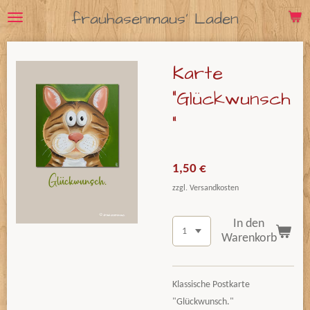
frauhasenmaus' Laden
Zum
Hauptinhalt
springen
Karte
"Glückwunsch
"
1,50 €
zzgl. Versandkosten
In den
Warenkorb
Klassische Postkarte
"Glückwunsch."