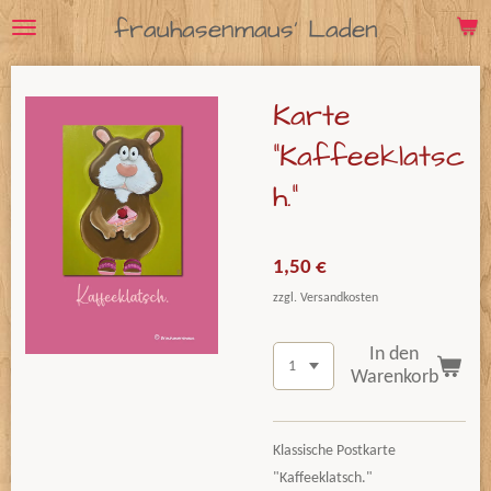
frauhasenmaus' Laden
Zum
Hauptinhalt
springen
Karte
"Kaffeeklatsc
h."
1,50 €
zzgl. Versandkosten
In den
Warenkorb
Klassische Postkarte
"Kaffeeklatsch."